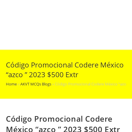
Código Promocional Codere México
“azco ” 2023 $500 Extr
Home
»
AKVT MCQs Blogs
»
Código Promocional Codere México “azco ” 
Código Promocional Codere
México “azco ” 2023 $500 Extr