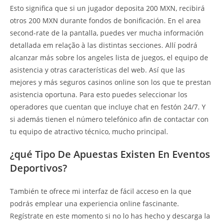
Esto significa que si un jugador deposita 200 MXN, recibirá
otros 200 MXN durante fondos de bonificación. En el area
second-rate de la pantalla, puedes ver mucha información
detallada em relação à las distintas secciones. Allí podrá
alcanzar más sobre los angeles lista de juegos, el equipo de
asistencia y otras características del web. Así que las
mejores y más seguros casinos online son los que te prestan
asistencia oportuna. Para esto puedes seleccionar los
operadores que cuentan que incluye chat en festón 24/7. Y
si además tienen el número telefónico afin de contactar con
tu equipo de atractivo técnico, mucho principal.
¿qué Tipo De Apuestas Existen En Eventos
Deportivos?
También te ofrece mi interfaz de fácil acceso en la que
podrás emplear una experiencia online fascinante.
Regístrate en este momento si no lo has hecho y descarga la