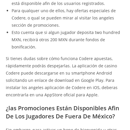
está disponible afin de los usuarios registrados.
Para qualquer uno de ellos, hay ofertas especiales de
Codere, o qual se pueden mirar al visitar los angeles
sección de promociones.
Esto cuenta que si algun jugador deposita two hundred
MXN, recibirá otros 200 MXN durante fondos de
bonificación.
Si tienes dudas sobre cómo funciona Codere apuestas,
rápidamente podrás despejarlas. La aplicación de casino
Codere puede descargarse en su smartphone Android
solicitando un enlace de download en Google Play. Para
instalar los angeles aplicación de Codere en iOS, deberas
encontrarla en una AppStore oficial para Apple.
¿las Promociones Están Disponibles Afin
De Los Jugadores De Fuera De México?
Sin embargo, para activar un bono de bienvenida u otras