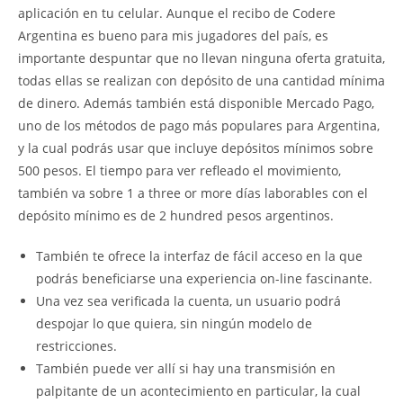
aplicación en tu celular. Aunque el recibo de Codere
Argentina es bueno para mis jugadores del país, es
importante despuntar que no llevan ninguna oferta gratuita,
todas ellas se realizan con depósito de una cantidad mínima
de dinero. Además también está disponible Mercado Pago,
uno de los métodos de pago más populares para Argentina,
y la cual podrás usar que incluye depósitos mínimos sobre
500 pesos. El tiempo para ver refleado el movimiento,
también va sobre 1 a three or more días laborables con el
depósito mínimo es de 2 hundred pesos argentinos.
También te ofrece la interfaz de fácil acceso en la que
podrás beneficiarse una experiencia on-line fascinante.
Una vez sea verificada la cuenta, un usuario podrá
despojar lo que quiera, sin ningún modelo de
restricciones.
También puede ver allí si hay una transmisión en
palpitante de un acontecimiento en particular, la cual