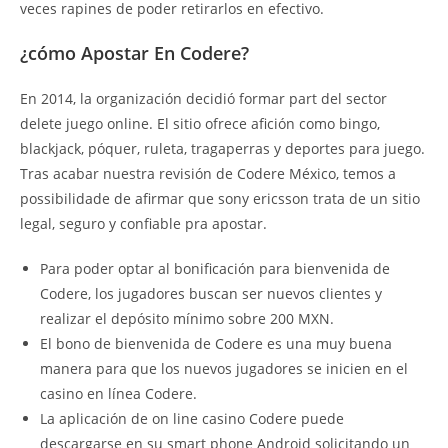
veces rapines de poder retirarlos en efectivo.
¿cómo Apostar En Codere?
En 2014, la organización decidió formar part del sector
delete juego online. El sitio ofrece afición como bingo,
blackjack, póquer, ruleta, tragaperras y deportes para juego.
Tras acabar nuestra revisión de Codere México, temos a
possibilidade de afirmar que sony ericsson trata de un sitio
legal, seguro y confiable pra apostar.
Para poder optar al bonificación para bienvenida de
Codere, los jugadores buscan ser nuevos clientes y
realizar el depósito mínimo sobre 200 MXN.
El bono de bienvenida de Codere es una muy buena
manera para que los nuevos jugadores se inicien en el
casino en línea Codere.
La aplicación de on line casino Codere puede
descargarse en su smart phone Android solicitando un