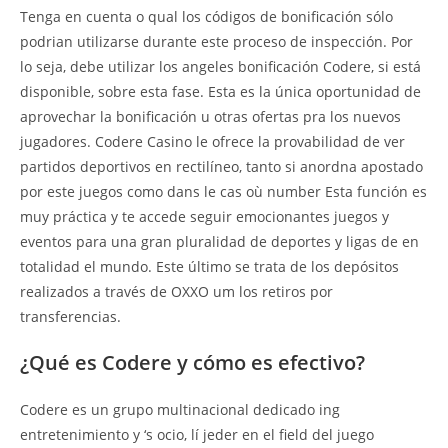
Tenga en cuenta o qual los códigos de bonificación sólo
podrian utilizarse durante este proceso de inspección. Por
lo seja, debe utilizar los angeles bonificación Codere, si está
disponible, sobre esta fase. Esta es la única oportunidad de
aprovechar la bonificación u otras ofertas pra los nuevos
jugadores. Codere Casino le ofrece la provabilidad de ver
partidos deportivos en rectilíneo, tanto si anordna apostado
por este juegos como dans le cas où number Esta función es
muy práctica y te accede seguir emocionantes juegos y
eventos para una gran pluralidad de deportes y ligas de en
totalidad el mundo. Este último se trata de los depósitos
realizados a través de OXXO um los retiros por
transferencias.
¿Qué es Codere y cómo es efectivo?
Codere es un grupo multinacional dedicado ing
entretenimiento y ‘s ocio, lí jeder en el field del juego