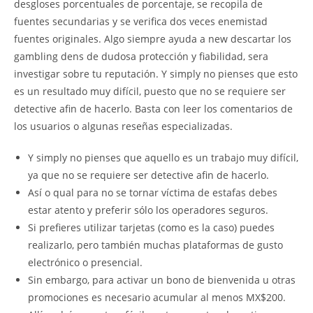
desgloses porcentuales de porcentaje, se recopila de
fuentes secundarias y se verifica dos veces enemistad
fuentes originales. Algo siempre ayuda a new descartar los
gambling dens de dudosa protección y fiabilidad, sera
investigar sobre tu reputación. Y simply no pienses que esto
es un resultado muy difícil, puesto que no se requiere ser
detective afin de hacerlo. Basta con leer los comentarios de
los usuarios o algunas reseñas especializadas.
Y simply no pienses que aquello es un trabajo muy difícil,
ya que no se requiere ser detective afin de hacerlo.
Así o qual para no se tornar víctima de estafas debes
estar atento y preferir sólo los operadores seguros.
Si prefieres utilizar tarjetas (como es la caso) puedes
realizarlo, pero también muchas plataformas de gusto
electrónico o presencial.
Sin embargo, para activar un bono de bienvenida u otras
promociones es necesario acumular al menos MX$200.