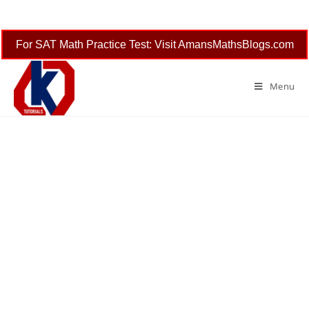
Skip
to
content
For SAT Math Practice Test: Visit AmansMathsBlogs.com
Menu