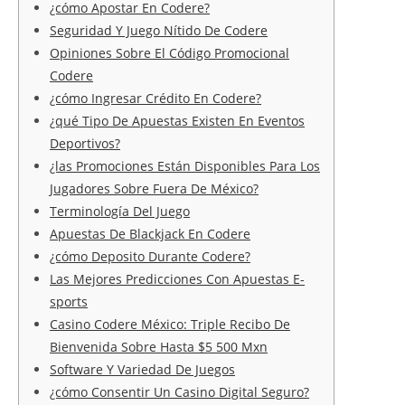
¿cómo Apostar En Codere?
Seguridad Y Juego Nítido De Codere
Opiniones Sobre El Código Promocional
Codere
¿cómo Ingresar Crédito En Codere?
¿qué Tipo De Apuestas Existen En Eventos
Deportivos?
¿las Promociones Están Disponibles Para Los
Jugadores Sobre Fuera De México?
Terminología Del Juego
Apuestas De Blackjack En Codere
¿cómo Deposito Durante Codere?
Las Mejores Predicciones Con Apuestas E-
sports
Casino Codere México: Triple Recibo De
Bienvenida Sobre Hasta $5 500 Mxn
Software Y Variedad De Juegos
¿cómo Consentir Un Casino Digital Seguro?